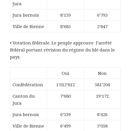
Jura
Jura bernois
8’159
6’793
Ville de Bienne
8’685
2’847
▪ Votation fédérale. Le peuple approuve l’arrêté
fédéral portant révision du régime du blé dans le
pays.
Oui
Non
Confédération
1’012’812
581’204
Canton du
7’680
19’172
Jura
Jura bernois
6’539
8’426
Ville de Bienne
6’499
5’058