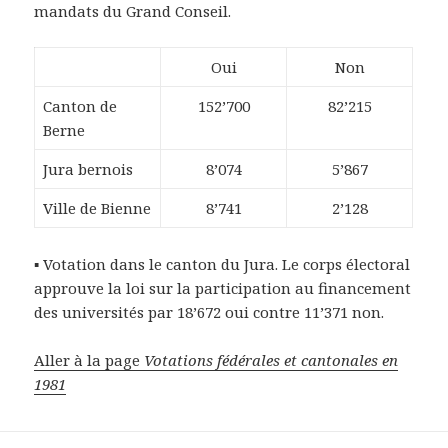
mandats du Grand Conseil.
Oui
Non
Canton de
152’700
82’215
Berne
Jura bernois
8’074
5’867
Ville de Bienne
8’741
2’128
▪ Votation dans le canton du Jura. Le corps électoral
approuve la loi sur la participation au financement
des universités par 18’672 oui contre 11’371 non.
Aller à la page
Votations fédérales et cantonales en
1981