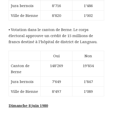
Jura bernois
8’716
1’486
Ville de Bienne
8’820
1’002
▪ Votation dans le canton de Berne. Le corps
électoral approuve un crédit de 15 millions de
francs destiné à l’hôpital de district de Langnau.
Oui
Non
Canton de
148’269
19’854
Berne
Jura bernois
7’649
1’847
Ville de Bienne
8’497
1’089
Dimanche 8 juin 1980