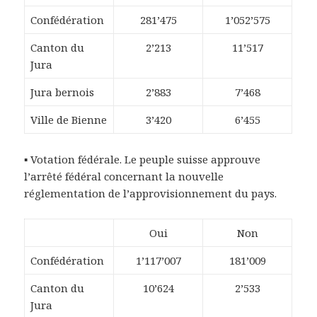
Confédération
281’475
1’052’575
Canton du
2’213
11’517
Jura
Jura bernois
2’883
7’468
Ville de Bienne
3’420
6’455
▪ Votation fédérale. Le peuple suisse approuve
l’arrêté fédéral concernant la nouvelle
réglementation de l’approvisionnement du pays.
Oui
Non
Confédération
1’117’007
181’009
Canton du
10’624
2’533
Jura