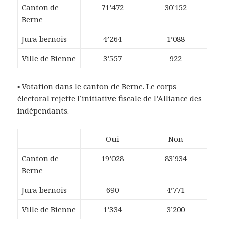
Canton de
71’472
30’152
Berne
Jura bernois
4’264
1’088
Ville de Bienne
3’557
922
▪ Votation dans le canton de Berne. Le corps
électoral rejette l’initiative fiscale de l’Alliance des
indépendants.
Oui
Non
Canton de
19’028
83’934
Berne
Jura bernois
690
4’771
Ville de Bienne
1’334
3’200