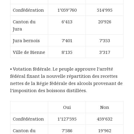
Confédération
1’059’760
514’995
Canton du
6’413
20’926
Jura
Jura bernois
7’401
7’353
Ville de Bienne
8’135
3’317
▪ Votation fédérale. Le peuple approuve l’arrêté
fédéral fixant la nouvelle répartition des recettes
nettes de la Régie fédérale des alcools provenant de
l’imposition des boissons distillées.
Oui
Non
Confédération
1’127’595
459’632
Canton du
7’586
19’962