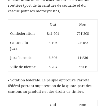
routière (port de la ceinture de sécurité et du
casque pour les motocyclistes).
Oui
Non
Confédération
841’901
791’208
Canton du
4’106
24’182
Jura
Jura bernois
3’506
11’836
Ville de Bienne
5’787
5’908
▪ Votation fédérale. Le peuple approuve l’arrêté
fédéral portant suppression de la quote-part des
cantons au produit net des droits de timbre.
Oui
Non