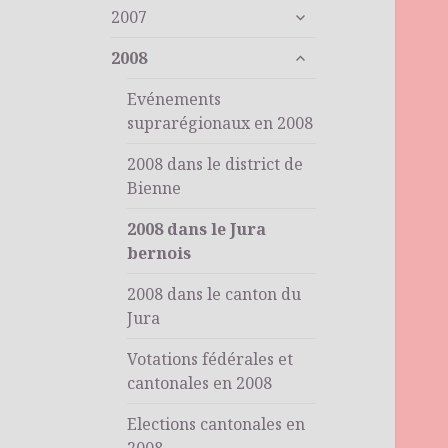
ouvrir
sous-
2007
le
menu
ouvrir
sous-
2008
le
menu
sous-
Evénements
menu
suprarégionaux en 2008
2008 dans le district de
Bienne
2008 dans le Jura
bernois
2008 dans le canton du
Jura
Votations fédérales et
cantonales en 2008
Elections cantonales en