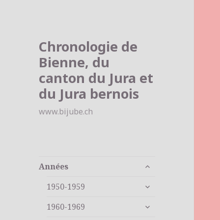
Chronologie de
Bienne, du
canton du Jura et
du Jura bernois
www.bijube.ch
ouvrir
Années
le
ouvrir
sous-
1950-1959
le
menu
ouvrir
sous-
1960-1969
le
menu