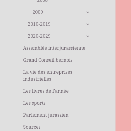
2008
ouvrir
2009
le
ouvrir
sous-
2010-2019
le
menu
ouvrir
sous-
2020-2029
le
menu
sous-
Assemblée interjurassienne
menu
Grand Conseil bernois
La vie des entreprises
industrielles
Les livres de l’année
Les sports
Parlement jurassien
Sources