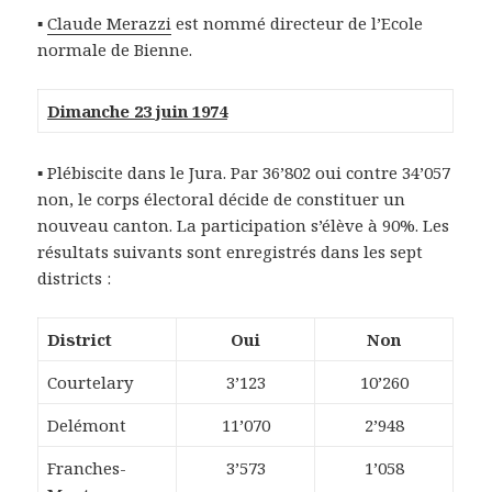
▪
Claude Merazzi
est nommé directeur de l’Ecole
normale de Bienne.
Dimanche 23 juin 1974
▪ Plébiscite dans le Jura. Par 36’802 oui contre 34’057
non, le corps électoral décide de constituer un
nouveau canton. La participation s’élève à 90%. Les
résultats suivants sont enregistrés dans les sept
districts :
District
Oui
Non
Courtelary
3’123
10’260
Delémont
11’070
2’948
Franches-
3’573
1’058