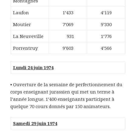
Montagnes
Laufon
1’433
4’119
Moutier
7’069
9’330
La Neuveville
931
1’776
Porrentruy
9’603
4’566
Lundi 24 juin 1974
▪ Ouverture de la semaine de perfectionnement du
corps enseignant jurassien qui met un terme à
l’année longue. 1’400 enseignants participent à
quelque 70 cours donnés par 150 animateurs.
Samedi 29 juin 1974