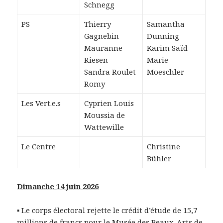
Schnegg
PS
Thierry
Samantha
Gagnebin
Dunning
Mauranne
Karim Saïd
Riesen
Marie
Sandra Roulet
Moeschler
Romy
Les Vert.e.s
Cyprien Louis
Moussia de
Wattewille
Le Centre
Christine
Bühler
Dimanche 14 juin 2026
▪ Le corps électoral rejette le crédit d’étude de 15,7
millions de francs pour le Musée des Beaux-Arts de