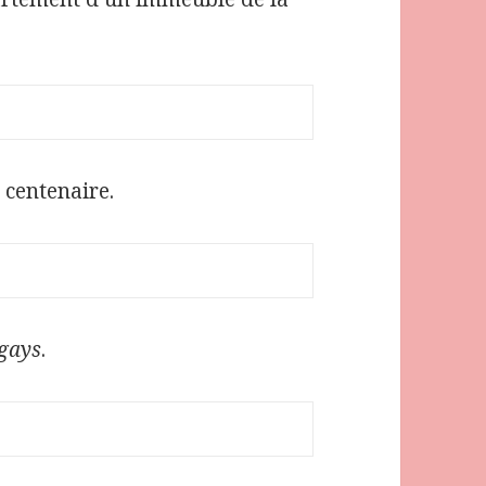
 centenaire.
 gays
.