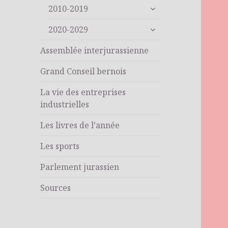
ouvrir
sous-
2010-2019
le
menu
ouvrir
sous-
2020-2029
le
menu
sous-
Assemblée interjurassienne
menu
Grand Conseil bernois
La vie des entreprises
industrielles
Les livres de l’année
Les sports
Parlement jurassien
Sources