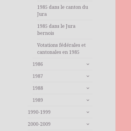
1985 dans le canton du
Jura
1985 dans le Jura
bernois
Votations fédérales et
cantonales en 1985
ouvrir
1986
le
ouvrir
sous-
1987
le
menu
ouvrir
sous-
1988
le
menu
ouvrir
sous-
1989
le
menu
ouvrir
sous-
1990-1999
le
menu
ouvrir
sous-
2000-2009
le
menu