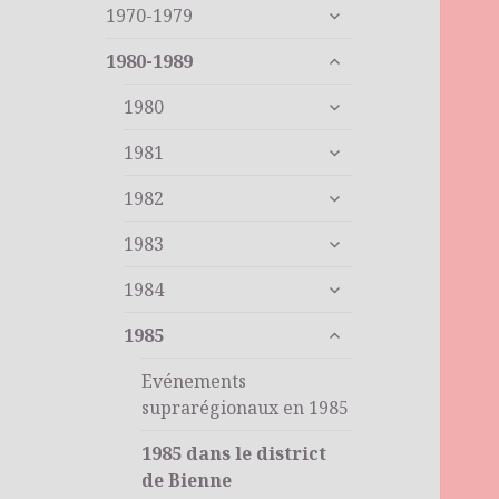
ouvrir
sous-
1970-1979
le
menu
ouvrir
sous-
1980-1989
le
menu
ouvrir
sous-
1980
le
menu
ouvrir
sous-
1981
le
menu
ouvrir
sous-
1982
le
menu
ouvrir
sous-
1983
le
menu
ouvrir
sous-
1984
le
menu
ouvrir
sous-
1985
le
menu
sous-
Evénements
menu
suprarégionaux en 1985
1985 dans le district
de Bienne