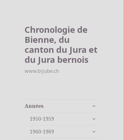
Chronologie de
Bienne, du
canton du Jura et
du Jura bernois
www.bijube.ch
ouvrir
Années
le
ouvrir
sous-
1950-1959
le
menu
ouvrir
sous-
1960-1969
le
menu