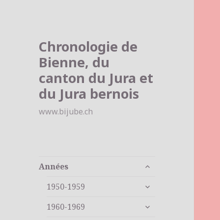
Chronologie de
Bienne, du
canton du Jura et
du Jura bernois
www.bijube.ch
ouvrir
Années
le
ouvrir
sous-
1950-1959
le
menu
ouvrir
sous-
1960-1969
le
menu