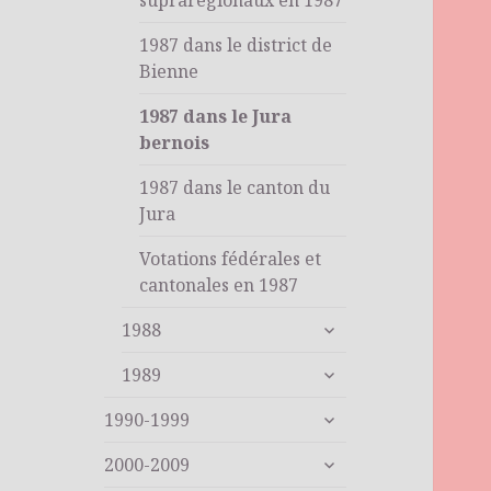
suprarégionaux en 1987
1987 dans le district de
Bienne
1987 dans le Jura
bernois
1987 dans le canton du
Jura
Votations fédérales et
cantonales en 1987
ouvrir
1988
le
ouvrir
sous-
1989
le
menu
ouvrir
sous-
1990-1999
le
menu
ouvrir
sous-
2000-2009
le
menu