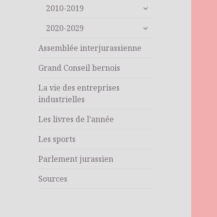
ouvrir
sous-
2010-2019
le
menu
ouvrir
sous-
2020-2029
le
menu
sous-
Assemblée interjurassienne
menu
Grand Conseil bernois
La vie des entreprises
industrielles
Les livres de l’année
Les sports
Parlement jurassien
Sources