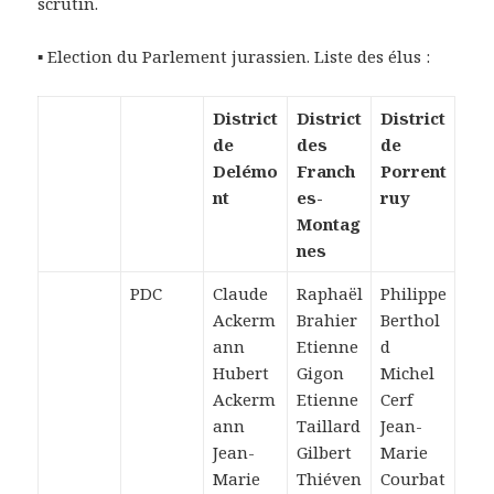
scrutin.
▪ Election du Parlement jurassien. Liste des élus :
District
District
District
de
des
de
Delémo
Franch
Porrent
nt
es-
ruy
Montag
nes
PDC
Claude
Raphaël
Philippe
Ackerm
Brahier
Berthol
ann
Etienne
d
Hubert
Gigon
Michel
Ackerm
Etienne
Cerf
ann
Taillard
Jean-
Jean-
Gilbert
Marie
Marie
Thiéven
Courbat