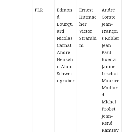
PLR
Edmon
Ernest
André
d
Hutmac
Comte
Bourqu
her
Jean-
ard
Victor
Françoi
Nicolas
Strambi
s Kohler
Carnat
ni
Jean-
André
Paul
Henzeli
Kuenzi
n Alain
Janine
Schwei
Leschot
ngruber
Maurice
Maillar
d
Michel
Probst
Jean-
René
Ramsey