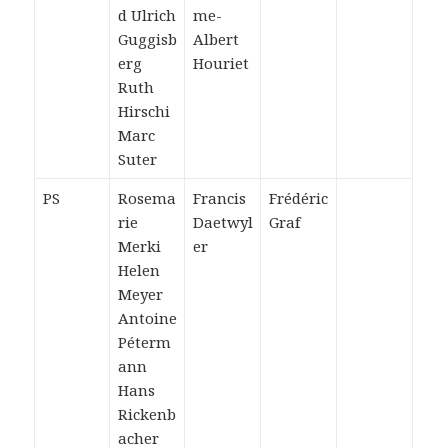
d Ulrich
me-
Guggisb
Albert
erg
Houriet
Ruth
Hirschi
Marc
Suter
PS
Rosema
Francis
Frédéric
rie
Daetwyl
Graf
Merki
er
Helen
Meyer
Antoine
Péterm
ann
Hans
Rickenb
acher