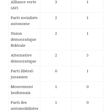
Alliance verte
3
1
(AV)
Parti socialiste
2
1
autonome
Union
2
1
démocratique
fédérale
Alternative
2
5
démocratique
Parti libéral-
0
1
jurassien
Mouvement
1
0
laufonnais
Parti des
1
0
automobilistes