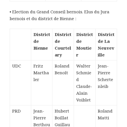
▪ Election du Grand Conseil bernois. Elus du Jura
bernois et du district de Bienne :
District
District
District
District
de
de
de
de La
Bienne
Courtel
Moutie
Neuvev
ary
r
ille
UDC
Fritz
Roland
Walter
Jean-
Martha
Benoît
Schmie
Pierre
ler
d
Scherte
Claude-
nleib
Alain
Voiblet
PRD
Jean-
Hubert
Roland
Pierre
Boillat
Matti
Berthou
Guillau